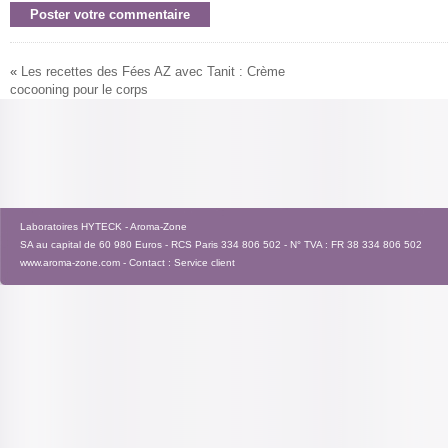
«
Les recettes des Fées AZ avec Tanit : Crème
cocooning pour le corps
Laboratoires HYTECK - Aroma-Zone
SA au capital de 60 980 Euros - RCS Paris 334 806 502 - N° TVA : FR 38 334 806 502
www.aroma-zone.com
- Contact :
Service client