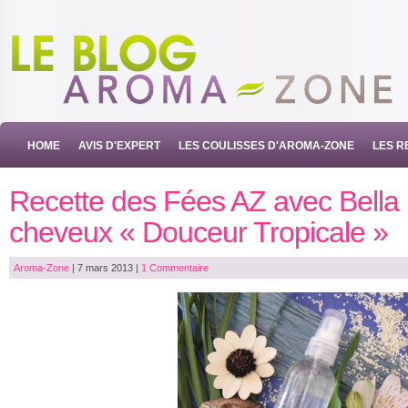
HOME
AVIS D'EXPERT
LES COULISSES D'AROMA-ZONE
LES R
Recette des Fées AZ avec Bella 
cheveux « Douceur Tropicale »
Aroma-Zone
|
7 mars 2013
|
1 Commentaire