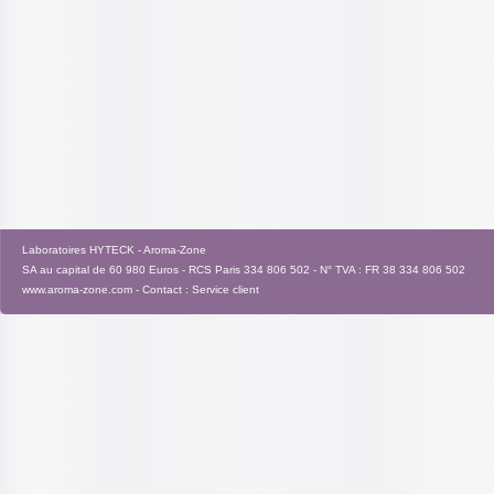
Laboratoires HYTECK - Aroma-Zone
SA au capital de 60 980 Euros - RCS Paris 334 806 502 - N° TVA : FR 38 334 806 502
www.aroma-zone.com
- Contact :
Service client