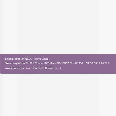
Laboratoires HYTECK - Aroma-Zone
SA au capital de 60 980 Euros - RCS Paris 334 806 502 - N° TVA : FR 38 334 806 502
www.aroma-zone.com
- Contact :
Service client