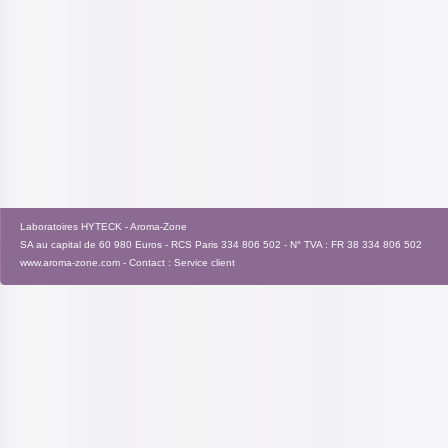
Laboratoires HYTECK - Aroma-Zone
SA au capital de 60 980 Euros - RCS Paris 334 806 502 - N° TVA : FR 38 334 806 502
www.aroma-zone.com
- Contact :
Service client