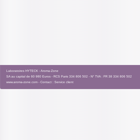
Laboratoires HYTECK - Aroma-Zone
SA au capital de 60 980 Euros - RCS Paris 334 806 502 - N° TVA : FR 38 334 806 502
www.aroma-zone.com
- Contact :
Service client