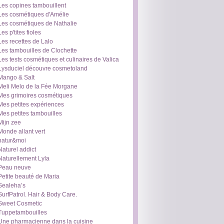
Les copines tambouillent
Les cosmétiques d'Amélie
Les cosmétiques de Nathalie
Les p'tites fioles
Les recettes de Lalo
Les tambouilles de Clochette
Les tests cosmétiques et culinaires de Valica
Lysduciel découvre cosmetoland
Mango & Salt
Meli Melo de la Fée Morgane
Mes grimoires cosmétiques
Mes petites expériences
Mes petites tambouilles
Mijn zee
Monde allant vert
natur&moi
Naturel addict
Naturellement Lyla
Peau neuve
Petite beauté de Maria
Sealeha’s
SurfPatrol. Hair & Body Care.
Sweet Cosmetic
Tuppetambouilles
Une pharmacienne dans la cuisine