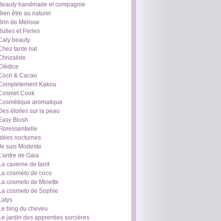
Beauty handmade et compagnie
Bien être au naturel
Brin de Mélisse
Bulles et Perles
Caly beauty
Chez tante nat
Chrizalide
Clédice
Coco & Cacao
Complètement Kakou
Cosmet Cook
Cosmétique aromatique
Des étoiles sur la peau
Easy Blush
Floressentielle
Idées nocturnes
Je suis Modeste
L'antre de Gaia
La caverne de tanit
La cosméto de coco
La cosmeto de Minette
La cosmeto de Sophie
Latys
Le blog du cheveu
Le jardin des apprenties sorcières