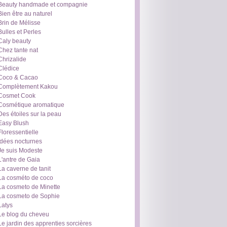
Beauty handmade et compagnie
Bien être au naturel
Brin de Mélisse
Bulles et Perles
Caly beauty
Chez tante nat
Chrizalide
Clédice
Coco & Cacao
Complètement Kakou
Cosmet Cook
Cosmétique aromatique
Des étoiles sur la peau
Easy Blush
Floressentielle
Idées nocturnes
Je suis Modeste
L'antre de Gaia
La caverne de tanit
La cosméto de coco
La cosmeto de Minette
La cosmeto de Sophie
Latys
Le blog du cheveu
Le jardin des apprenties sorcières