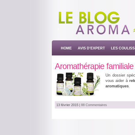
HOME
AVIS D'EXPERT
LES COULIS
Aromathérapie familiale
Un dossier spéc
vous aider à
ret
aromatiques
.
13 février 2015
|
88 Commentaires