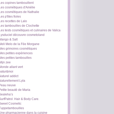
Les copines tambouillent
Les cosmétiques d'Amélie
Les cosmétiques de Nathalie
Les p'tites fioles
Les recettes de Lalo
Les tambouilles de Clochette
Les tests cosmétiques et culinaires de Valica
Lysduciel découvre cosmetoland
Mango & Salt
Meli Melo de la Fée Morgane
Mes grimoires cosmétiques
Mes petites expériences
Mes petites tambouilles
Mijn zee
Monde allant vert
natur&moi
Naturel addict
Naturellement Lyla
Peau neuve
Petite beauté de Maria
Sealeha’s
SurfPatrol. Hair & Body Care.
Sweet Cosmetic
Tuppetambouilles
Une pharmacienne dans la cuisine